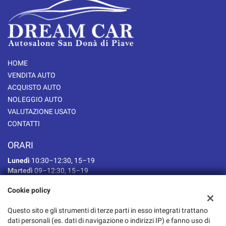
HOME
VENDITA AUTO
ACQUISTO AUTO
NOLEGGIO AUTO
VALUTAZIONE USATO
CONTATTI
ORARI
Lunedì
10:30–12:30, 15–19
Martedì
09–12:30, 15–19
Mercoledì
09–12:30, 15–19
Cookie policy
Giovedì
09–12:30, 15–19
Venerdì
09–12:30, 15–19
Questo sito e gli strumenti di terze parti in esso integrati trattano
Sabato
09–12:30, pomeriggio su appuntamento
dati personali (es. dati di navigazione o indirizzi IP) e fanno uso di
Domenica Chiuso