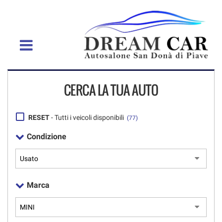
HOME
VENDITA AUTO
NOLEGGIO AUTO
ACQUISTIAMO IL TUO
CERCA LA TUA AUTO
USATO
POST VENDITA
RESET
- Tutti i veicoli disponibili
(77)
CONTATTI
Condizione
Marca