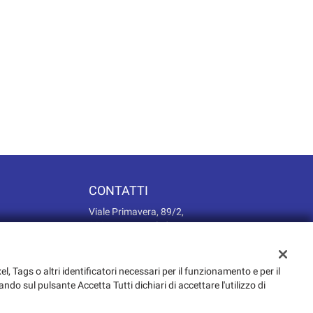
CONTATTI
Viale Primavera, 89/2,
30027 San Donà di Piave VE
info@mydreamcar.it
0421 630241
348 7467270
el, Tags o altri identificatori necessari per il funzionamento e per il
 appuntamento
ando sul pulsante Accetta Tutti dichiari di accettare l'utilizzo di