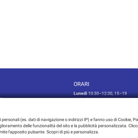
ORARI
Lunedì
10:30–12:30, 15–19
TO
Martedì
09–12:30, 15–19
Mercoledì
09–12:30, 15–19
TO
Giovedì
09–12:30, 15–19
USATO
Venerdì
09–12:30, 15–19
i personali (es. dati di navigazione o indirizzi IP) e fanno uso di Cookie, Pix
Sabato
09–12:30, pomeriggio su
iglioramento delle funzionalità del sito e la pubblicità personalizzata. Clicc
Domenica Chiuso
mite l'apposito pulsante. Scopri di più e personalizza.