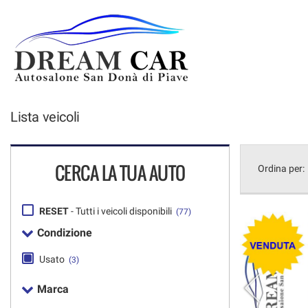
HOME
VENDITA AUTO
NOLEGGIO AUTO
Lista veicoli
ACQUISTIAMO IL TUO
USATO
POST VENDITA
CERCA LA TUA AUTO
Ordina per:
CONTATTI
RESET
- Tutti i veicoli disponibili
(77)
Condizione
Usato
(3)
Marca