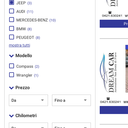
JEEP
(3)
AUDI
(11)
MERCEDES-BENZ
(10)
Pr
BMW
(8)
PEUGEOT
(8)
mostra tutti
Modello
Compass
(2)
Wrangler
(1)
Prezzo
Chilometri