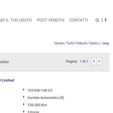
MO IL TUO USATO
POST VENDITA
CONTATTI
Home
/
Tutti I Veicoli
/
Usato
/
Jeep
Pagina:
1 di 1
sultati
D Limited
103 KW/140 CV
Cambio Automatico (8)
139.000 Km
5 Porte