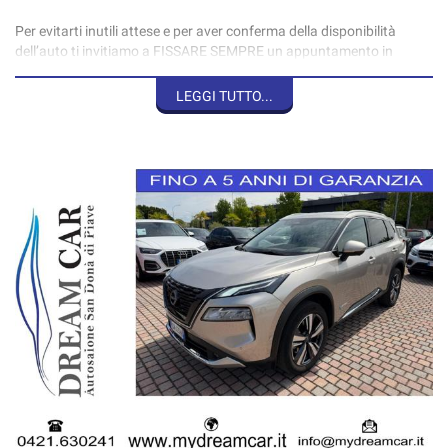
Per evitarti inutili attese e per aver conferma della disponibilità
dell’auto ti invitiamo a FISSARE SEMPRE un appuntamento in
salone.
LEGGI TUTTO...
Per ottenere velocemente informazioni aggiuntive al di fuori degli
orari di apertura puoi SCRIVERE tramite WHATSAPP ai seguenti
numeri 3487467270 Marco.
Se ci invii una mail info@mydreamcar.it ricordati di indicare sempre
anche un numero di telefono e QUANDO potrai rispondere.
Possibilità di finanziare il prodotto fino a 84 mesi con zero anticipo
Possibilità di inserire nel finanziamento una copertura
furto/incendio/atti vandalici/intemperie/cristalli tutto a zero
franchigia e fino a tre anni valore a nuovo.
Per info linea diretta 0421630241.
Condizioni chiare e trasparenti.
Permutiamo il tuo usato.
Consegna a domicilio in tutta Italia, isole comprese, previo accordo
economico
Prezzo passaggio di proprietà escluso
-L'AUTO VIENE CONSEGNATA TAGLIANDATA , KM ORIGINALI, (Vedi