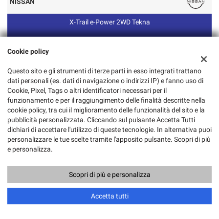
NISSAN
X-Trail e-Power 2WD Tekna
Cookie policy
28.990 €
Questo sito e gli strumenti di terze parti in esso integrati trattano
03/2023
dati personali (es. dati di navigazione o indirizzi IP) e fanno uso di
40.000 KM
Cookie, Pixel, Tags o altri identificatori necessari per il
funzionamento e per il raggiungimento delle finalità descritte nella
Elettrica/Benzina
cookie policy, tra cui il miglioramento delle funzionalità del sito e la
Cambio Automatico
pubblicità personalizzata. Cliccando sul pulsante Accetta Tutti
dichiari di accettare l'utilizzo di queste tecnologie. In alternativa puoi
1497 cc
personalizzare le tue scelte tramite l'apposito pulsante. Scopri di più
116 KW
e personalizza.
Grigio metallizzato
Scopri di più e personalizza
ESP
Chiama
Contatta un consulente
Accetta tutti
Navigatore satellitare