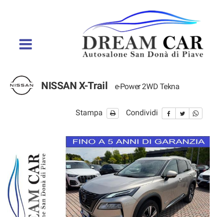
HOME
VENDITA AUTO
NOLEGGIO AUTO
ACQUISTIAMO IL TUO
NISSAN X-Trail
e-Power 2WD Tekna
USATO
Stampa
Condividi
POST VENDITA
CONTATTI