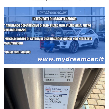
eventuali foto libretto tagliandi).
-N.B. IL CHILOMETRAGGIO DI TUTTE LE NOSTRE VETTURE VIENE
DICHIARATO E RIPORTATO SIA SUL CONTRATTO DI VENDITA CHE
IN FATTURA!
Nota bene:
la dotazione tecnica, le fotografie e gli accessori indicati nel
presente annuncio potrebbero non coincidere con l’effettivo
equipaggiamento della vettura proposta, a causa di differenti
modalità di pubblicazione dei diversi portali internet. Vi invitiamo
pertanto a contattare il nostro personale specializzato per verificare
l’esattezza dei dati riportati. Dream Car Srl declina ogni
responsabilità per eventuali involontarie incongruenze, che non
rappresentano un impegno contrattuale.
Il pagamento dovrà avvenire tramite bonifico bancario anticipato
oppure tramite finanziamento.
CONSEGNA DELLA VETTURA IN 1 ORA. Passaggio immediato
presso agenzia ACI a 2km dalla nostra sede.
- Ricevimento clienti direttamente in stazione ferroviaria di San
Dona' o all'aeroporto Marco Polo di Tessera VENEZIA o aeroporto
Sant'Angelo di Treviso.