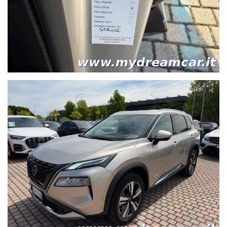
GARANZIA DI CONFORMITA'12 MESI POSSIBILITA' DI FAR VEDERE
L'AUTO DA UN MECCANICO, ANCHE QUELLO DI VOSTRA FIDUCIA
presso la nostra sede o in una officina della zona.
LE NOSTRE AUTO HANNO TUTTE LA GARANZIA DEL
CHILOMETRAGGIO ORIGINALE, GRAZIE AL LIBRETTO DEI SERVIZI
O ALLA DICHIARAZIONE NELL'ATTO DI VENDITA. QUINDI
CHILOMETRAGGIO DIMOSTRABILE - NO SPIACEVOLI SORPRESE.
ORARI LUN 10:30-12:30 ---15:00-19:00 MAR/VEN 9:00-12:30 -
-15:00-19:00 SAB 9:00-12:30
SIAMO IN: viale Primavera 89/2 incrocio con via Kennedy a San
Dona' di Piave cap 30027 VE.
Se arrivate dall'autostrada A4 uscita di Noventa di Piave, inboccare
via Martiri delle Foibe direzione Jesolo e percorrerla per 8,3km, poi
prendere uscita a destra in corrispondenza dell'uscita San Dona',
Torre di Fine e tenere la destra all'incrocio, proseguire per un altro
chilometro. Ci trovate sulla destra.
Visita la nostra pagina Facebook