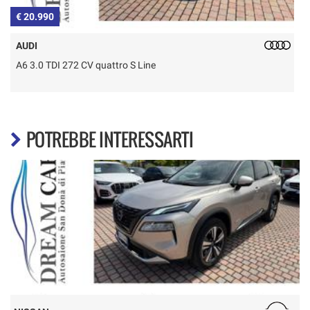
€ 20.990
€
AUDI
A6 3.0 TDI 272 CV quattro S Line
2
POTREBBE INTERESSARTI