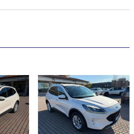
7467270 Marco.
valore a nuovo.
RA!
 vettura proposta, a causa di differenti modalità di pubblicazione dei