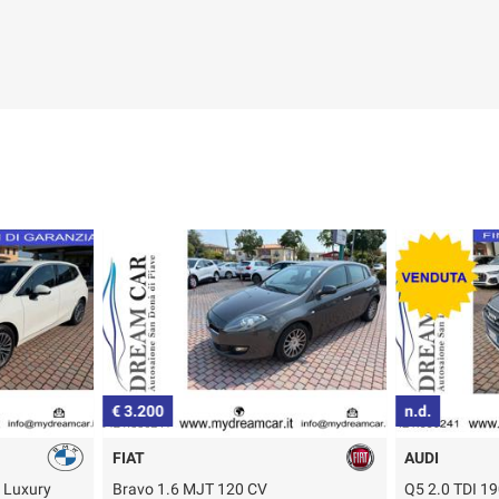
€ 3.200
n.d.
FIAT
AUDI
r Luxury
Bravo 1.6 MJT 120 CV
Q5 2.0 TDI 19