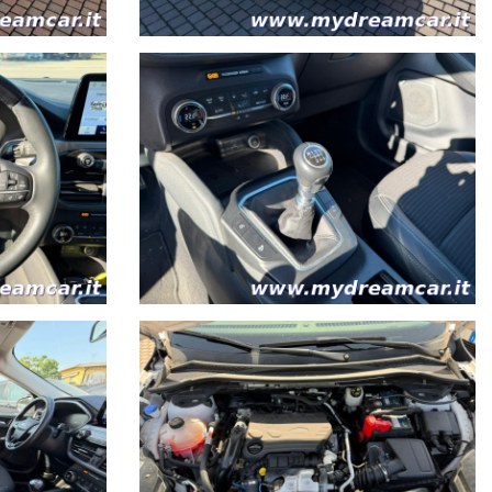
r Srl declina ogni responsabilità per eventuali involontarie incongruenze,
Treviso.
a sede o in una officina della zona.
NE NELL'ATTO DI VENDITA. QUINDI CHILOMETRAGGIO
uscita a destra in corrispondenza dell'uscita San Dona', Torre di Fine e