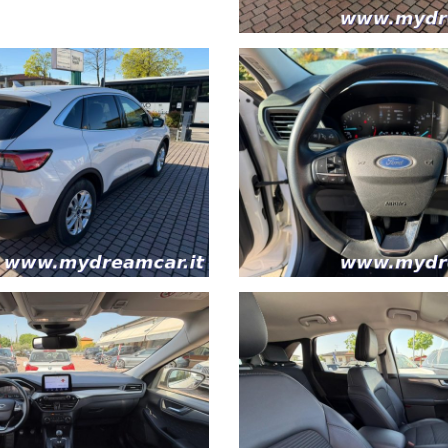
rsonale specializzato per verificare l’esattezza dei dati riportati. Dream Ca
ure tramite finanziamento.
nzia ACI a 2km dalla nostra sede.
 o all'aeroporto Marco Polo di Tessera VENEZIA o aeroporto Sant'Angelo di 
O DA UN MECCANICO, ANCHE QUELLO DI VOSTRA FIDUCIA presso la nostr
ORIGINALE, GRAZIE AL LIBRETTO DEI SERVIZI O ALLA DICHIARAZIO
9:00 SAB 9:00-12:30
di Piave cap 30027 VE.
 Martiri delle Foibe direzione Jesolo e percorrerla per 8,3km, poi prendere 
te sulla destra.