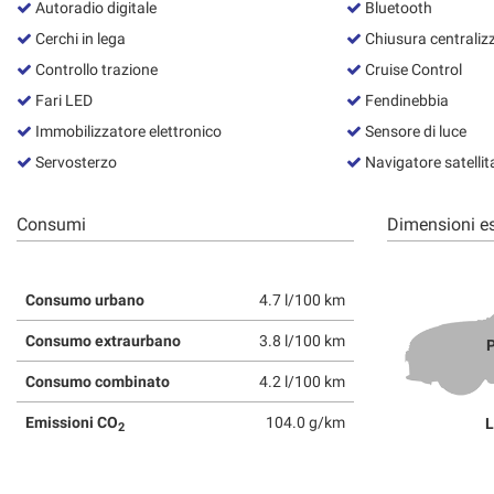
Autoradio digitale
Bluetooth
Cerchi in lega
Chiusura centraliz
Controllo trazione
Cruise Control
Fari LED
Fendinebbia
Immobilizzatore elettronico
Sensore di luce
Servosterzo
Navigatore satellit
Consumi
Dimensioni es
Consumo urbano
4.7 l/100 km
Consumo extraurbano
3.8 l/100 km
P
Consumo combinato
4.2 l/100 km
Emissioni CO
104.0 g/km
L
2