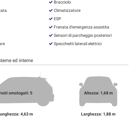
Bracciolo
zata
Climatizzatore
ESP
Frenata d'emergenza assistita
Sensori di parcheggio posteriori
are
Specchietti laterali elettrici
terne ed interne
osti omologati: 5
Altezza: 1,68 m
unghezza: 4,63 m
Larghezza: 1,88 m