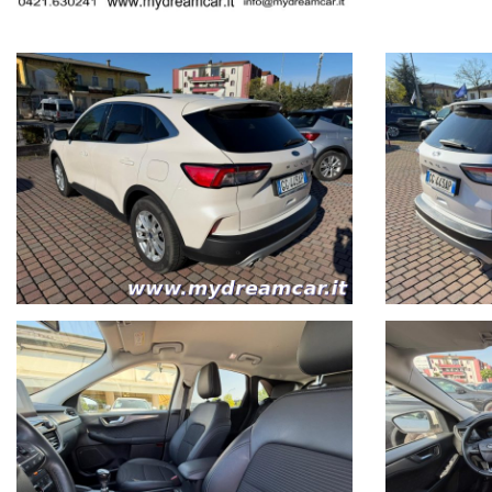
diversi portali internet. Vi invitiamo pertanto a contattare il nostro pe
che non rappresentano un impegno contrattuale.
Il pagamento dovrà avvenire tramite bonifico bancario anticipato opp
CONSEGNA DELLA VETTURA IN 1 ORA. Passaggio immediato presso age
- Ricevimento clienti direttamente in stazione ferroviaria di San Dona'
GARANZIA DI CONFORMITA'12 MESI POSSIBILITA' DI FAR VEDERE L'AUT
LE NOSTRE AUTO HANNO TUTTE LA GARANZIA DEL CHILOMETRAGGIO 
DIMOSTRABILE - NO SPIACEVOLI SORPRESE.
ORARI LUN 10:30-12:30 ---15:00-19:00 MAR/VEN 9:00-12:30 --15:00-1
SIAMO IN: viale Primavera 89/2 incrocio con via Kennedy a San Dona' 
Se arrivate dall'autostrada A4 uscita di Noventa di Piave, inboccare via
tenere la destra all'incrocio, proseguire per un altro chilometro. Ci trova
Visita la nostra pagina Facebook