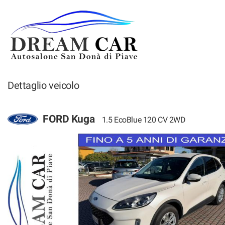
HOME
VENDITA AUTO
NOLEGGIO AUTO
Dettaglio veicolo
ACQUISTIAMO IL TUO
USATO
POST VENDITA
FORD Kuga
1.5 EcoBlue 120 CV 2WD
CONTATTI