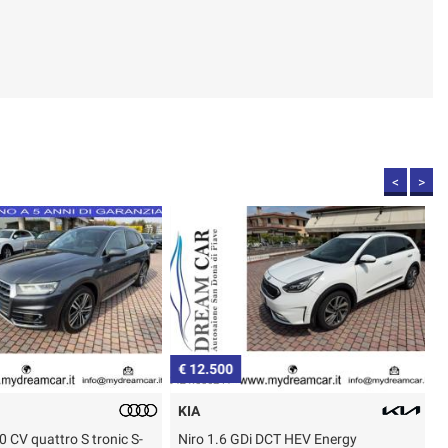
<
>
€ 12.500
€
KIA
0 CV quattro S tronic S-
Niro 1.6 GDi DCT HEV Energy