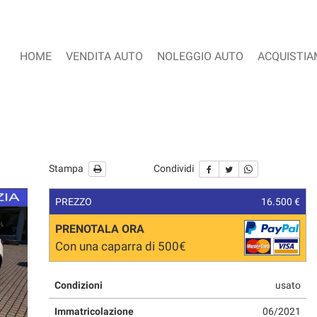
HOME
VENDITA AUTO
NOLEGGIO AUTO
ACQUISTIA
Stampa
Condividi
PREZZO
16.500 €
PRENOTALA ORA
Con una caparra di 500€
Condizioni
usato
Immatricolazione
06/2021